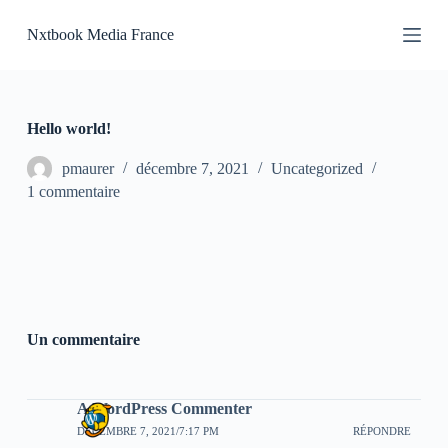
P
Nxtbook Media France
a
s
s
e
r
a
Hello world!
u
c
pmaurer
décembre 7, 2021
Uncategorized
o
1 commentaire
n
t
e
n
u
Un commentaire
A WordPress Commenter
DÉCEMBRE 7, 2021/7:17 PM
RÉPONDRE